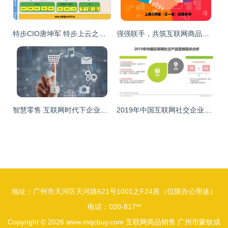
特步CIO唐坤军 特步上云之路，最难的是组织流程的调整
强强联手，共筑互联网商品销售新生态——上美、阿里、又一城战略合作签约仪式纪实
智慧零售 互联网时代下企业转型的必然选择——来店记解析智慧零售热潮背后的商业逻辑
2019年中国互联网社交企业营销策略白皮书 社交赋能下的商品销售新纪元
地址：广州市天河区天河路621号1001之F24房（仅限办公用途）
电话：020-817**
Copyright © 2026
www.mqcbuy.com
互联网商品销售
广州市蒙钦成